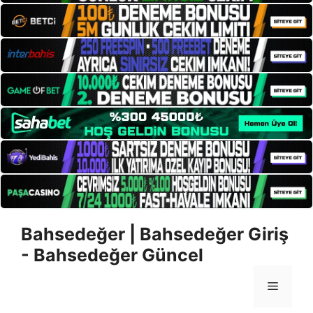
İçeriğe
Bahsedeğer | Bahsedeğer Giriş
atla
- Bahsedeğer Güncel
Menü