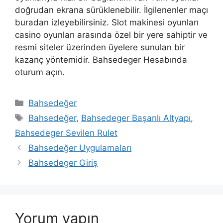
doğrudan ekrana sürüklenebilir. İlgilenenler maçı
buradan izleyebilirsiniz. Slot makinesi oyunları
casino oyunları arasında özel bir yere sahiptir ve
resmi siteler üzerinden üyelere sunulan bir
kazanç yöntemidir. Bahsedeger Hesabında
oturum açın.
Kategoriler
Bahsedeğer
Etiketler
Bahsedeğer
,
Bahsedeger Başarılı Altyapı
,
Bahsedeger Sevilen Rulet
Bahsedeğer Uygulamaları
Bahsedeger Giriş
Yorum yapın