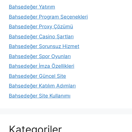
Bahsedeğer Yatırım
Bahsedeğer Program Seçenekleri
Bahsedeğer Proxy Çözümü
Bahsedeğer Casino Şartları
Bahsedeğer Sorunsuz Hizmet
Bahsedeğer Spor Oyunları
Bahsedeğer İmza Özellikleri
Bahsedeğer Güncel Site
Bahsedeğer Katılım Adımları
Bahsedeğer Site Kullanımı
Kategoriler