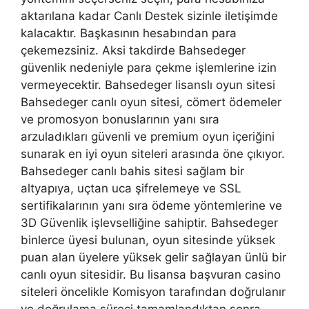
aktarılana kadar Canlı Destek sizinle iletişimde
kalacaktır. Başkasının hesabından para
çekemezsiniz. Aksi takdirde Bahsedeger
güvenlik nedeniyle para çekme işlemlerine izin
vermeyecektir. Bahsedeger lisanslı oyun sitesi
Bahsedeger canlı oyun sitesi, cömert ödemeler
ve promosyon bonuslarının yanı sıra
arzuladıkları güvenli ve premium oyun içeriğini
sunarak en iyi oyun siteleri arasında öne çıkıyor.
Bahsedeger canlı bahis sitesi sağlam bir
altyapıya, uçtan uca şifrelemeye ve SSL
sertifikalarının yanı sıra ödeme yöntemlerine ve
3D Güvenlik işlevselliğine sahiptir. Bahsedeger
binlerce üyesi bulunan, oyun sitesinde yüksek
puan alan üyelere yüksek gelir sağlayan ünlü bir
canlı oyun sitesidir. Bu lisansa başvuran casino
siteleri öncelikle Komisyon tarafından doğrulanır