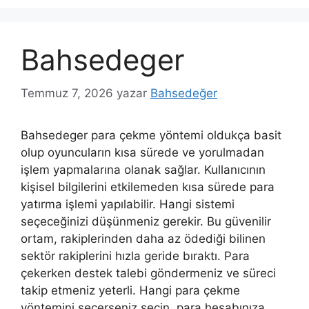
Bahsedeger
Temmuz 7, 2026
yazar
Bahsedeğer
Bahsedeger para çekme yöntemi oldukça basit
olup oyuncuların kısa sürede ve yorulmadan
işlem yapmalarına olanak sağlar. Kullanıcının
kişisel bilgilerini etkilemeden kısa sürede para
yatırma işlemi yapılabilir. Hangi sistemi
seçeceğinizi düşünmeniz gerekir. Bu güvenilir
ortam, rakiplerinden daha az ödediği bilinen
sektör rakiplerini hızla geride bıraktı. Para
çekerken destek talebi göndermeniz ve süreci
takip etmeniz yeterli. Hangi para çekme
yöntemini seçerseniz seçin, para hesabınıza