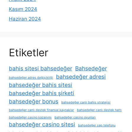
Kasım 2024
Haziran 2024
Etiketler
bahis sitesi bahsedeğer
Bahsedeğer
bahsedeğer adresi
bahsedeğer adres değişikliği
bahsedeğer bahis sitesi
bahsedeğer bahis şirketi
bahsedeğer bonus
bahsedeğer canlı bahis stratejisi
bahsedeğer canlı destek finansal kaynaklar
bahsedeğer canlı destek hattı
bahsedeğer casino kazanımı
bahsedeğer casino oyunları
bahsedeğer casino sitesi
bahsedeğer cep telefonu