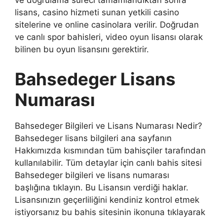
ve doğrulama süreci tamamlandıktan sonra
lisans, casino hizmeti sunan yetkili casino
sitelerine ve online casinolara verilir. Doğrudan
ve canlı spor bahisleri, video oyun lisansı olarak
bilinen bu oyun lisansını gerektirir.
Bahsedeger Lisans
Numarası
Bahsedeger Bilgileri ve Lisans Numarası Nedir?
Bahsedeger lisans bilgileri ana sayfanın
Hakkımızda kısmından tüm bahisçiler tarafından
kullanılabilir. Tüm detaylar için canlı bahis sitesi
Bahsedeger bilgileri ve lisans numarası
başlığına tıklayın. Bu Lisansın verdiği haklar.
Lisansınızın geçerliliğini kendiniz kontrol etmek
istiyorsanız bu bahis sitesinin ikonuna tıklayarak