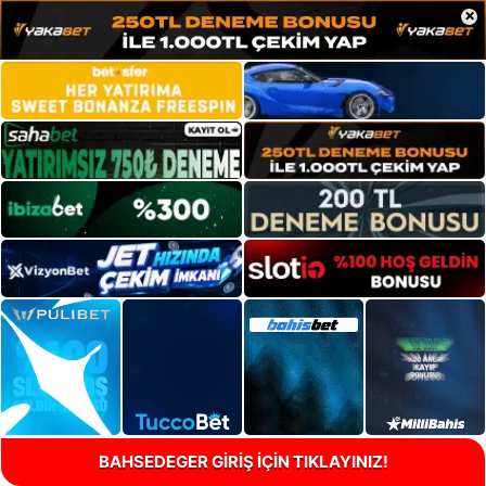
×
BAHSEDEGER GİRİŞ İÇİN TIKLAYINIZ!