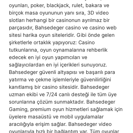
oyunları, poker, blackjack, rulet, bakara ve
birçok masa oyununun yanı sıra, 3D video
slotları herhangi bir casinonun ayrılmaz bir
parçasıdır, Bahsedeger casino ve casino web
sitesi harika oyun siteleridir. Gibi önde gelen
şirketlerle ortaklık yapıyoruz: Casino
tutkunlarına, oyun oynamalarına rehberlik
edecek en iyi oyun yapımcıları ve
sağlayıcılardan en iyi içerikleri sunuyoruz.
Bahsedeger güvenli altyapısı ve başarılı para
yatırma ve çekme işlemleriyle güvenilirliğini
kanıtlamış bir casino sitesidir. Bahsedeger
uzman ekibi ve 7/24 canlı desteği ile tüm üye
sorunlarına çözüm sunmaktadır. Bahsedeger
Gaming, premium oyun hizmetleri sağlamak için
üyelere masaüstü ve mobil uygulamalar
aracılığıyla erişim sağlar. Bahsedeger video
oyunlarıyla hızlı bir bağlantım var. Tüm oyunlar