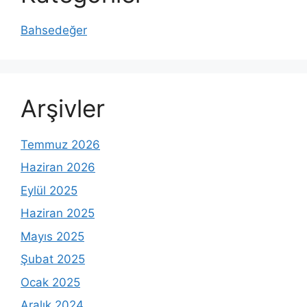
Bahsedeğer
Arşivler
Temmuz 2026
Haziran 2026
Eylül 2025
Haziran 2025
Mayıs 2025
Şubat 2025
Ocak 2025
Aralık 2024