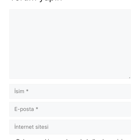
Yorum
İsim
E-
posta
İnternet
sitesi