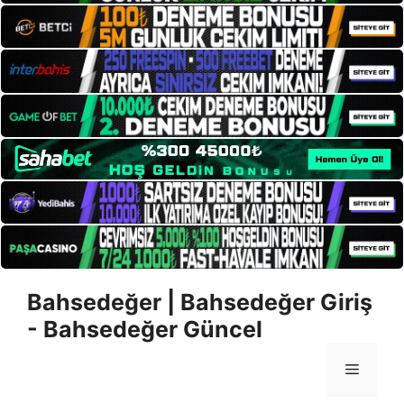
İçeriğe
Bahsedeğer | Bahsedeğer Giriş
atla
- Bahsedeğer Güncel
Menü