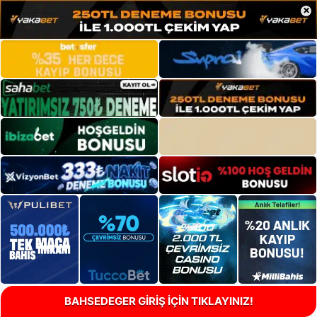
×
BAHSEDEGER GİRİŞ İÇİN TIKLAYINIZ!