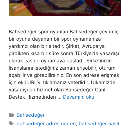
Bahsedeğer spor oyunları Bahsedeğer çevrimiçi
bir oyuna dayanan bir spor oynamanıza
yardımcı olan bir sitedir. Şirket, Avrupa’ya
girdikten kısa bir süre sonra Türkiye’de yasadışı
olarak casino oynamaya başladı. Şirketinizin
lisanslarını istediğiniz zaman erişebilir, oturum
açabilir ve görebilirsiniz. En son adrese erişmek
için ekli URL’yi tıklamanız yeterlidir. Ülkemizde
yasadışı bir hizmet olan Bahsedeğer Canlı
Destek Hizmetinden …
Devamını oku
Kategoriler
Bahsedeğer
Etiketler
bahsedeğer adres neden
,
bahsedeğer nasil