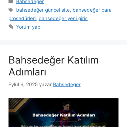
Kategoriler
Bahsedeğer
Etiketler
bahsedeğer güncel site
,
bahsedeğer para
prosedürleri
,
bahsedeğer yeni giris
Yorum yap
Bahsedeğer Katılım
Adımları
Eylül 6, 2025
yazar
Bahsedeğer