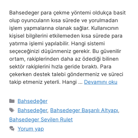
Bahsedeger para çekme yöntemi oldukça basit
olup oyuncuların kısa sürede ve yorulmadan
işlem yapmalarına olanak sağlar. Kullanıcının
kişisel bilgilerini etkilemeden kısa sürede para
yatırma işlemi yapılabilir. Hangi sistemi
seçeceğinizi düşünmeniz gerekir. Bu güvenilir
ortam, rakiplerinden daha az ödediği bilinen
sektör rakiplerini hızla geride bıraktı. Para
çekerken destek talebi göndermeniz ve süreci
takip etmeniz yeterli. Hangi …
Devamını oku
Kategoriler
Bahsedeğer
Etiketler
Bahsedeğer
,
Bahsedeger Başarılı Altyapı
,
Bahsedeger Sevilen Rulet
Yorum yap