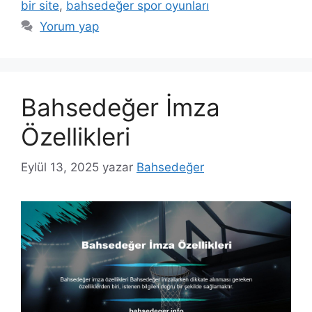
bir site
,
bahsedeğer spor oyunları
Yorum yap
Bahsedeğer İmza
Özellikleri
Eylül 13, 2025
yazar
Bahsedeğer