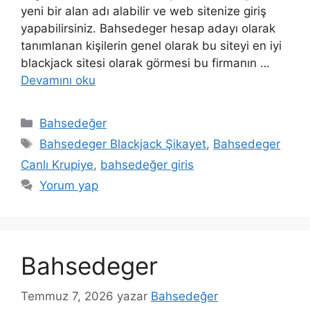
yeni bir alan adı alabilir ve web sitenize giriş
yapabilirsiniz. Bahsedeger hesap adayı olarak
tanımlanan kişilerin genel olarak bu siteyi en iyi
blackjack sitesi olarak görmesi bu firmanın …
Devamını oku
Kategoriler
Bahsedeğer
Etiketler
Bahsedeger Blackjack Şikayet
,
Bahsedeger
Canlı Krupiye
,
bahsedeğer giris
Yorum yap
Bahsedeger
Temmuz 7, 2026
yazar
Bahsedeğer