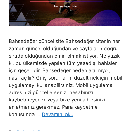
Bahsedeğer güncel site Bahsedeğer sitenin her
zaman güncel olduğundan ve sayfaların doğru
sırada olduğundan emin olmak istiyor. Ne yazık
ki, bu ülkemizde yapılan tüm yasadışı bahisler
için geçerlidir. Bahsedeğer neden açılmıyor,
nasıl açılır? Giriş sorunlarını düzeltmek için mobil
uygulamayı kullanabilirsiniz. Mobil uygulama
adresinizi güncellerseniz, hesabınızı
kaybetmeyecek veya bize yeni adresinizi
anlatmanız gerekmez. Para kaybetme
konusunda …
Devamını oku