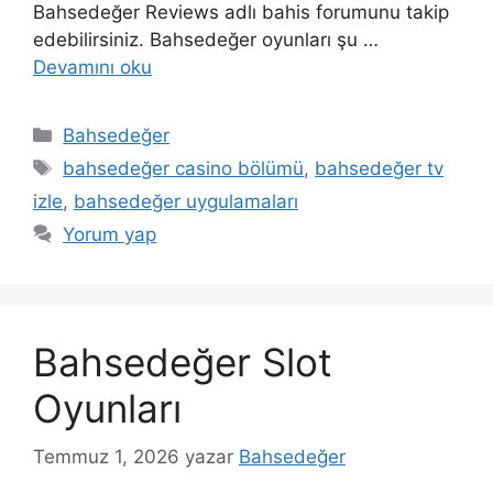
Bahsedeğer Reviews adlı bahis forumunu takip
edebilirsiniz. Bahsedeğer oyunları şu …
Devamını oku
Kategoriler
Bahsedeğer
Etiketler
bahsedeğer casino bölümü
,
bahsedeğer tv
izle
,
bahsedeğer uygulamaları
Yorum yap
Bahsedeğer Slot
Oyunları
Temmuz 1, 2026
yazar
Bahsedeğer