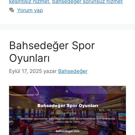
kesintisiz hizmet
,
bahsedeğer sorunsuz hizmet
Yorum yap
Bahsedeğer Spor
Oyunları
Eylül 17, 2025
yazar
Bahsedeğer