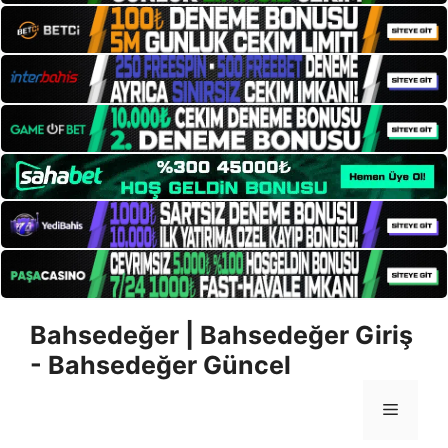
İçeriğe
Bahsedeğer | Bahsedeğer Giriş
atla
- Bahsedeğer Güncel
Menü