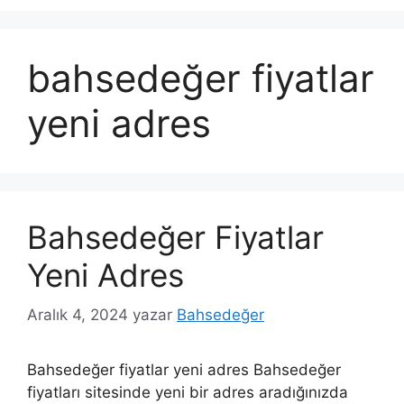
bahsedeğer fiyatlar
yeni adres
Bahsedeğer Fiyatlar
Yeni Adres
Aralık 4, 2024
yazar
Bahsedeğer
Bahsedeğer fiyatlar yeni adres Bahsedeğer
fiyatları sitesinde yeni bir adres aradığınızda