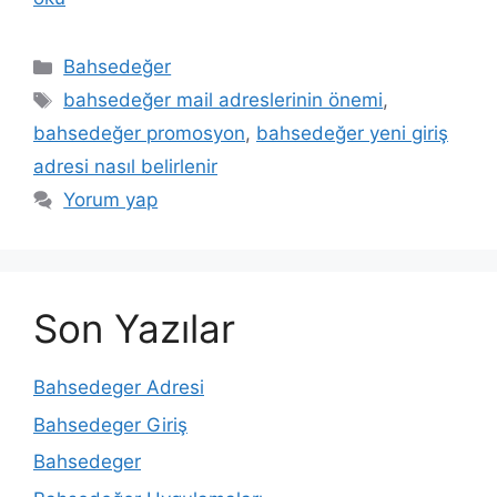
Kategoriler
Bahsedeğer
Etiketler
bahsedeğer mail adreslerinin önemi
,
bahsedeğer promosyon
,
bahsedeğer yeni giriş
adresi nasıl belirlenir
Yorum yap
Son Yazılar
Bahsedeger Adresi
Bahsedeger Giriş
Bahsedeger