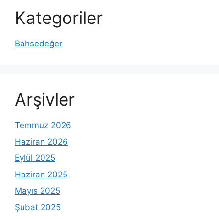
Kategoriler
Bahsedeğer
Arşivler
Temmuz 2026
Haziran 2026
Eylül 2025
Haziran 2025
Mayıs 2025
Şubat 2025