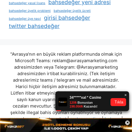
bahsedeğer yeni adresi
bahsedeğer yasal lisans
bahsedeğer üyelik problemi
bahsedeğer üyelik ücreti
girisi bahsedeğer
bahsedeğer üye nasıl
twitter bahsedeğer
"Avrasya'nın en büyük reklam platformunda olmak için
Microsoft Teams:
reklam@avrasyamarketing.com
adresimizden veya Telegram: @Avrasyamarketing
adresimizden irtibat kurabilirsiniz. (Tek iletişim
adreslerimiz teams / telegram ve mail adresimizdir.
Harici hiçbir iletişim adresimiz bulunmamaktadır.
Lütfen itibar etmeyiniz.) Türkiye yasalarına göre 7258
sayılı kanun uyarınca yasa dışı bahis oynamanın
cezaları mevcuttur. Şu an bulunduğunuz site hiç bir
şekilde illegal bahis oyunları oynatmıyor ve oynamaya
aracı olmuyordur.
cloverbet
|
cratossporting
|
betmus
|
×
golvar
|
maritbet
|
monobahis
|
ritimbet
|
dellabet
"