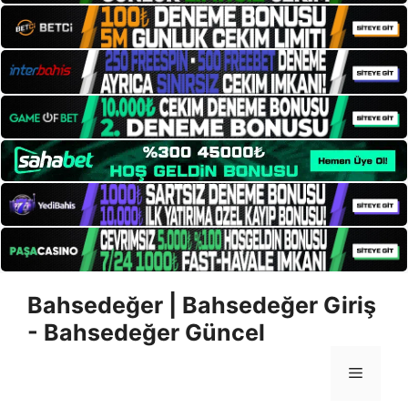
İçeriğe
Bahsedeğer | Bahsedeğer Giriş
atla
- Bahsedeğer Güncel
Menü